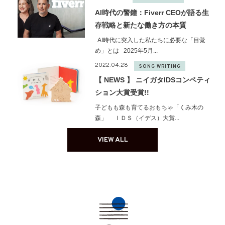
AI時代の警鐘：Fiverr CEOが語る生
存戦略と新たな働き方の本質
AI時代に突入した私たちに必要な「目覚
め」とは 2025年5月...
2022.04.28
SONG WRITING
【 NEWS 】 ニイガタIDSコンペティ
ション大賞受賞!!
子どもも森も育てるおもちゃ「くみ木の
森」 ＩＤＳ（イデス）大賞...
VIEW ALL